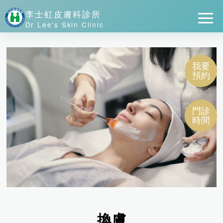
李士虹皮膚科診所
Dr Lee's Skin Clinic
我要
預約
門診
時間
換膚