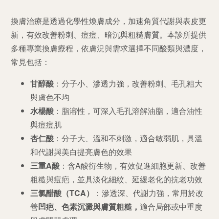
換膚治療是透過化學性煥膚成分，加速角質代謝與表皮更
新，有效改善粉刺、痘痘、暗沉與粗糙膚質。本診所提供
多種專業換膚療程，依膚況與需求選擇不同酸類與濃度，
常見包括：
甘醇酸
：分子小、滲透力強，改善粉刺、毛孔粗大
與膚色不均
水楊酸
：脂溶性，可深入毛孔溶解油脂，適合油性
與痘痘肌
杏仁酸
：分子大、溫和不刺激，適合敏弱肌，具溫
和代謝與美白提亮膚色的效果
三重
A
酸
：含
A
酸衍生物，有效促進細胞更新、改善
粗糙與痘疤，並具淡化細紋、延緩老化的抗老功效
三氯醋酸（
TCA
）
：滲透深、代謝力強，常用於改
善
凹疤、色素沉澱與膚質粗糙
，
適合局部或中重度