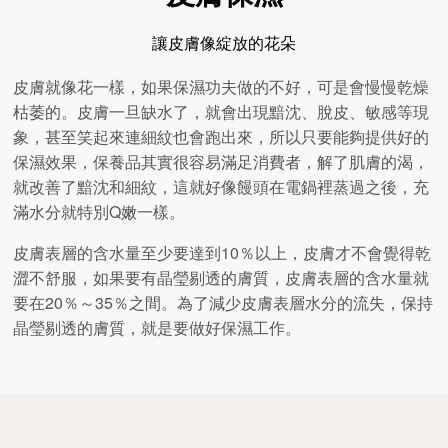
讓皮膚像綻放的花朵
皮膚
就像花一樣，如果保濕功夫做的不好，可是會慢慢乾燥
枯萎的。皮膚一旦缺水了，就會出現黯沈、脫皮、敏感等現
象，甚至笑起來連細紋也會跑出來，所以只要能夠提供好的
保濕效果，保養品其實很容易滿足消費者，解了肌膚的渴，
就改善了黯沈和細紋，這就好像饅頭在電鍋裡蒸過之後，充
滿水分就特別
Q
嫩一樣。
皮膚表層的含水量至少要達到
10
％以上，皮膚才不會覺得乾
澀不舒服，如果要有晶瑩剔透的膚質，皮膚表層的含水量就
要在
20
％～
35
％之間。為了減少皮膚表層水分的流失，保持
晶瑩剔透的膚質，就是要做好保濕工作。