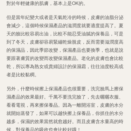
對於年輕健康的肌膚，基本上是OK的。
但
是當年紀變大或者是天氣乾冷的時候，皮膚的油脂分泌
會減少，這個時候保濕產品的滋潤度就要適度提高了。夏
天的臉比較容易出油，比較不能忍受油膩的保養品，可是
到了冬天，皮膚卻容易緊繃乾燥脫皮，反而需要滋潤度高
的保濕品，因此季節改變，保濕產品也要換季，也就是說
要跟著膚質的改變而改變保濕產品。老化的皮膚也會比較
乾，所以專為熟女或貴婦設計的保濕霜，往往油度較高或
者是比較黏稠。
另
外，什麼時候擦上保濕產品也很重要，洗完臉馬上擦保
濕產品的效果最好。千萬不要洗完臉了，先去曬曬衣服、
看看電視，再來擦保養品。因為一離開浴室，皮膚的水分
就開始蒸發了，如果可以越快擦上保養品，你抓住的水分
越多，保濕的效果當然就愈越好。而且皮膚含水量高的時
候，對保養品的吸收也會比較好哦！